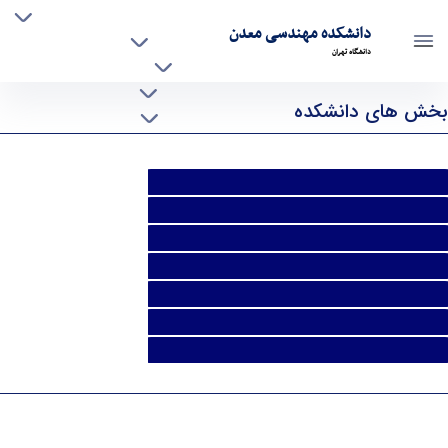
تحصیلات تکمیلی و آموزش
دانشکده مهندسی معدن
پژوهشی
دانشگاه تهران
افراد
دروس ارائه شده - mine- دانشکده مهندسی معدن
خدمات
بخش های دانشکده
حامیان
استخراج معدن
اکتشاف معدن
اکتشاف نفت
فرآوری مواد معدنی
محیط زیست معدنی
مکانیک سنگ
ژئومکانیک نفت