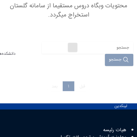
محتویات وبگاه دروس مستقیما از سامانه گلستان
استخراج میگردد.
فهرست دروس ارائه شده
مجموع
دانشکده‌ها
نتایج:
جستجو
0
قبل
1
بعد
لینکدین
لینک های مفید
هیات رئیسه