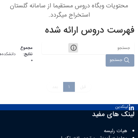
محتویات وبگاه دروس مستقیما از سامانه گلستان
استخراج میگردد.
فهرست دروس ارائه شده
مجموع
نتایج:
دانشکده‌ها
جستجو
0
قبل
1
بعد
لینکدین
لینک های مفید
هیات رئیسه