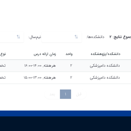
ات وبگاه دروس مستقیما از سامانه گلستان استخراج میگ
وع نتایج: 2
دانشکده‌ها:
نیم‌سال:
دانشکده دامپزشکی
نیم سال اول سال تحصیلی 1402-1403
دانشکده/پژوهشکده
واحد
زمان ارائه درس
نوع
دانشکده دامپزشکی
2
هرهفته, 14:00-16:00
تخص
دانشکده دامپزشکی
2
هرهفته, 13:00-15:00
تخص
قبل
1
بعد